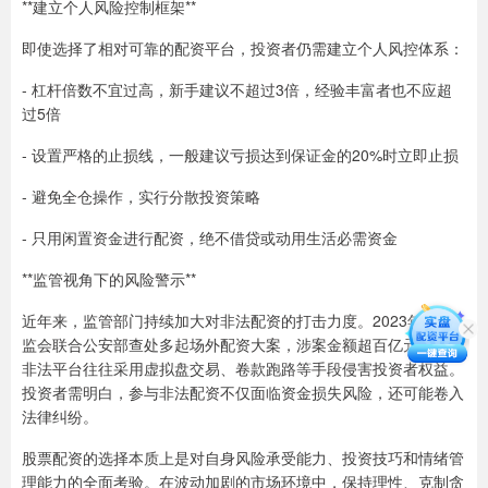
**建立个人风险控制框架**
即使选择了相对可靠的配资平台，投资者仍需建立个人风控体系：
- 杠杆倍数不宜过高，新手建议不超过3倍，经验丰富者也不应超
过5倍
- 设置严格的止损线，一般建议亏损达到保证金的20%时立即止损
- 避免全仓操作，实行分散投资策略
- 只用闲置资金进行配资，绝不借贷或动用生活必需资金
**监管视角下的风险警示**
近年来，监管部门持续加大对非法配资的打击力度。2023年，证
监会联合公安部查处多起场外配资大案，涉案金额超百亿元。这些
非法平台往往采用虚拟盘交易、卷款跑路等手段侵害投资者权益。
投资者需明白，参与非法配资不仅面临资金损失风险，还可能卷入
法律纠纷。
股票配资的选择本质上是对自身风险承受能力、投资技巧和情绪管
理能力的全面考验。在波动加剧的市场环境中，保持理性、克制贪