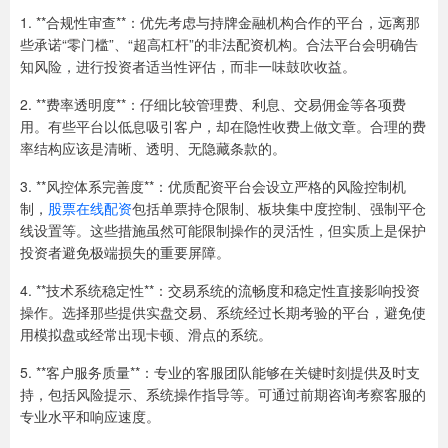
1. **合规性审查**：优先考虑与持牌金融机构合作的平台，远离那
些承诺“零门槛”、“超高杠杆”的非法配资机构。合法平台会明确告
知风险，进行投资者适当性评估，而非一味鼓吹收益。
2. **费率透明度**：仔细比较管理费、利息、交易佣金等各项费
用。有些平台以低息吸引客户，却在隐性收费上做文章。合理的费
率结构应该是清晰、透明、无隐藏条款的。
3. **风控体系完善度**：优质配资平台会设立严格的风险控制机
制，
股票在线配资
包括单票持仓限制、板块集中度控制、强制平仓
线设置等。这些措施虽然可能限制操作的灵活性，但实质上是保护
投资者避免极端损失的重要屏障。
4. **技术系统稳定性**：交易系统的流畅度和稳定性直接影响投资
操作。选择那些提供实盘交易、系统经过长期考验的平台，避免使
用模拟盘或经常出现卡顿、滑点的系统。
5. **客户服务质量**：专业的客服团队能够在关键时刻提供及时支
持，包括风险提示、系统操作指导等。可通过前期咨询考察客服的
专业水平和响应速度。